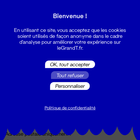
Grand T :
Bienvenue !
S'inscrire
En utilisant ce site, vous acceptez que les cookies
soient utilisés de façon anonyme dans le cadre
d'analyse pour améliorer votre expérience sur
leGrandT.fr.
OK, tout accepter
Tout refuser
Personnaliser
Billetterie
02 51 88 25 25
billetterie@leGrandT.fr
Politique de confidentialité
Du lundi au vendredi 14h → 18h
🚨 Accueil physique impossible jusqu'à l'ouverture
Adresse postale uniquement :