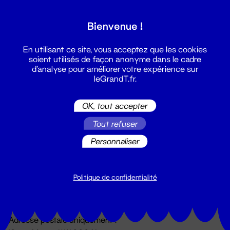
Grand T :
Bienvenue !
S'inscrire
En utilisant ce site, vous acceptez que les cookies
soient utilisés de façon anonyme dans le cadre
d'analyse pour améliorer votre expérience sur
leGrandT.fr.
OK, tout accepter
Tout refuser
Personnaliser
Billetterie
02 51 88 25 25
billetterie@leGrandT.fr
Politique de confidentialité
Du lundi au vendredi 14h → 18h
🚨 Accueil physique impossible jusqu'à l'ouverture
Adresse postale uniquement :