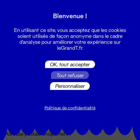
Grand T :
Bienvenue !
S'inscrire
En utilisant ce site, vous acceptez que les cookies
soient utilisés de façon anonyme dans le cadre
d'analyse pour améliorer votre expérience sur
leGrandT.fr.
OK, tout accepter
Tout refuser
Personnaliser
Billetterie
02 51 88 25 25
billetterie@leGrandT.fr
Politique de confidentialité
Du lundi au vendredi 14h → 18h
🚨 Accueil physique impossible jusqu'à l'ouverture
Adresse postale uniquement :