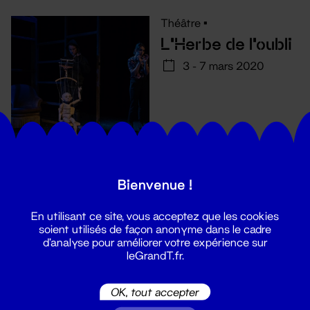
Théâtre
•
L'Herbe de l'oubli
3 - 7 mars 2020
Bienvenue !
En utilisant ce site, vous acceptez que les cookies
soient utilisés de façon anonyme dans le cadre
d'analyse pour améliorer votre expérience sur
leGrandT.fr.
Suivez toutes les actualités du
OK, tout accepter
Grand T :