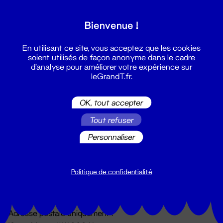
Grand T :
Bienvenue !
S'inscrire
En utilisant ce site, vous acceptez que les cookies
soient utilisés de façon anonyme dans le cadre
d'analyse pour améliorer votre expérience sur
leGrandT.fr.
OK, tout accepter
Tout refuser
Personnaliser
Billetterie
02 51 88 25 25
billetterie@leGrandT.fr
Politique de confidentialité
Du lundi au vendredi 14h → 18h
🚨 Accueil physique impossible jusqu'à l'ouverture
Adresse postale uniquement :