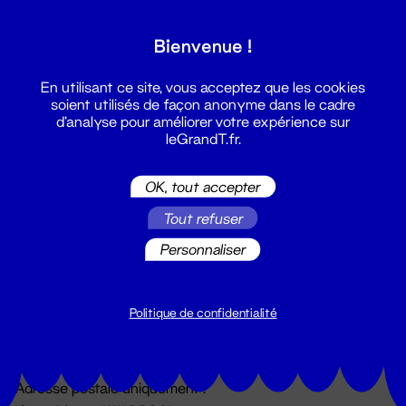
Grand T :
Bienvenue !
S'inscrire
En utilisant ce site, vous acceptez que les cookies
soient utilisés de façon anonyme dans le cadre
d'analyse pour améliorer votre expérience sur
leGrandT.fr.
OK, tout accepter
Tout refuser
Personnaliser
Billetterie
02 51 88 25 25
billetterie@leGrandT.fr
Politique de confidentialité
Du lundi au vendredi 14h → 18h
🚨 Accueil physique impossible jusqu'à l'ouverture
Adresse postale uniquement :