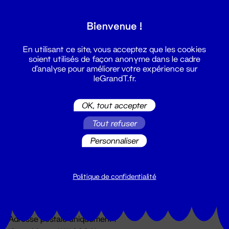
Grand T :
Bienvenue !
S'inscrire
En utilisant ce site, vous acceptez que les cookies
soient utilisés de façon anonyme dans le cadre
d'analyse pour améliorer votre expérience sur
leGrandT.fr.
OK, tout accepter
Tout refuser
Personnaliser
Billetterie
02 51 88 25 25
billetterie@leGrandT.fr
Politique de confidentialité
Du lundi au vendredi 14h → 18h
🚨 Accueil physique impossible jusqu'à l'ouverture
Adresse postale uniquement :