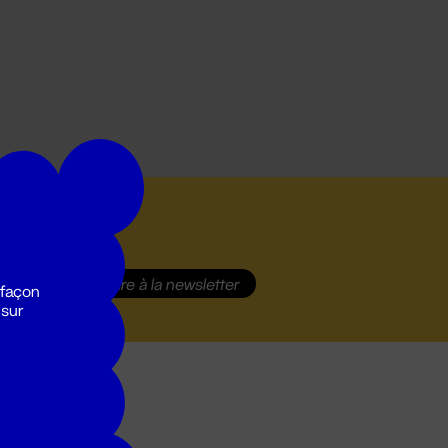
S'inscrire
à la newsletter
 façon
 sur