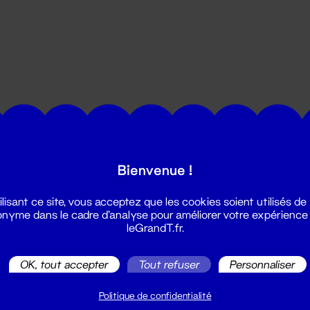
utes les actualités du Grand T :
Bienvenue !
ilisant ce site, vous acceptez que les cookies soient utilisés de
nyme dans le cadre d'analyse pour améliorer votre expérience
leGrandT.fr.
OK, tout accepter
Tout refuser
Personnaliser
illetterie
2 51 88 25 25
Politique de confidentialité
illetterie@leGrandT.fr