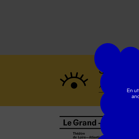
Suivez to
En ut
ano
B
0
b