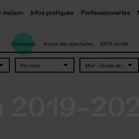
t maison
Infos pratiques
Professionnel·les
Spectacles
Autour des spectacles
100% famille
Par zone
Mixt - Studio de danse
n 2019-20