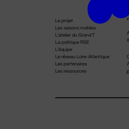
D

i
Le projet
Les saisons mobiles
A
L'atelier du Grand T
La politique RSE
L'équipe
Le réseau Loire-Atlantique
C
Les partenaires
A
Les ressources
p