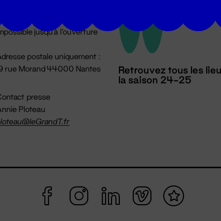
u lundi au vendredi 14h → 18h
 Accueil physique
mpossible jusqu'à l'ouverture
dresse postale uniquement :
19 rue Morand 44000 Nantes
Retrouvez tous les lie
la saison 24-25
ontact presse
nnie Ploteau
loteau@leGrandT.fr