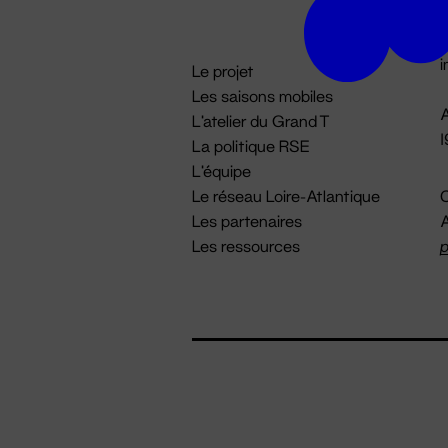
D

i
Le projet
Les saisons mobiles
A
L'atelier du Grand T
La politique RSE
L'équipe
Le réseau Loire-Atlantique
C
Les partenaires
A
Les ressources
p