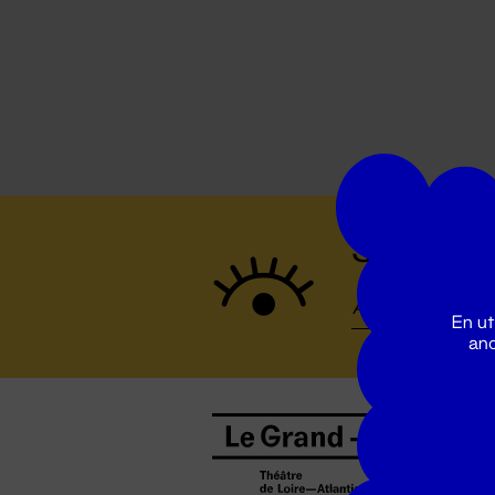
Suivez to
En ut
ano
B
0
b