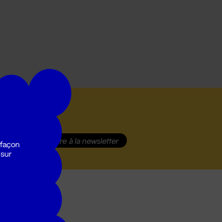
S'inscrire
à la newsletter
 façon
 sur