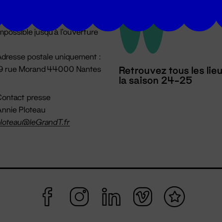
u lundi au vendredi 14h → 18h
 Accueil physique
mpossible jusqu'à l'ouverture
dresse postale uniquement :
19 rue Morand 44000 Nantes
Retrouvez tous les lie
la saison 24-25
ontact presse
nnie Ploteau
loteau@leGrandT.fr