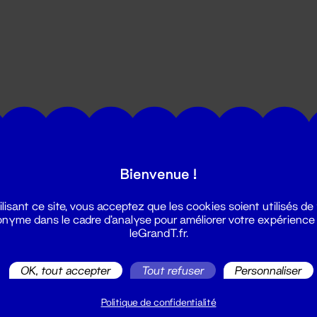
utes les actualités du Grand T :
Bienvenue !
ilisant ce site, vous acceptez que les cookies soient utilisés de
nyme dans le cadre d'analyse pour améliorer votre expérience
leGrandT.fr.
OK, tout accepter
Tout refuser
Personnaliser
illetterie
2 51 88 25 25
Politique de confidentialité
illetterie@leGrandT.fr