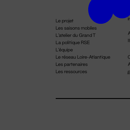
D

i
Le projet
Les saisons mobiles
A
L'atelier du Grand T
La politique RSE
L'équipe
Le réseau Loire-Atlantique
C
Les partenaires
A
Les ressources
p