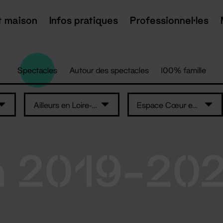
t maison
Infos pratiques
Professionnel·les
Spectacles
Autour des spectacles
100% famille
Ailleurs en Loire-Atlantique
Espace Cœur en Scène
n 2019-20