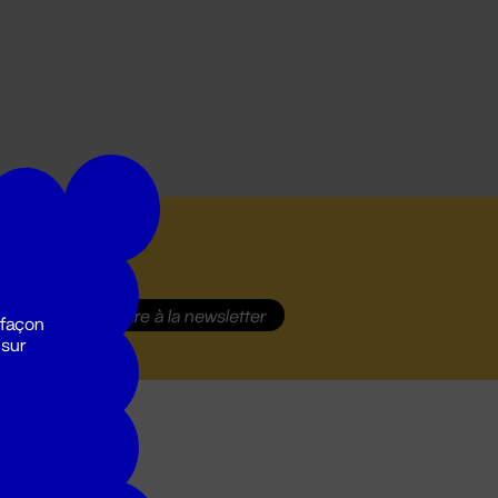
S'inscrire
à la newsletter
 façon
 sur