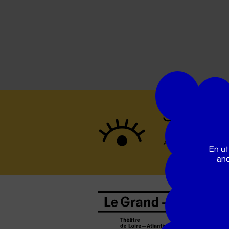
Suivez to
En ut
ano
B
0
b