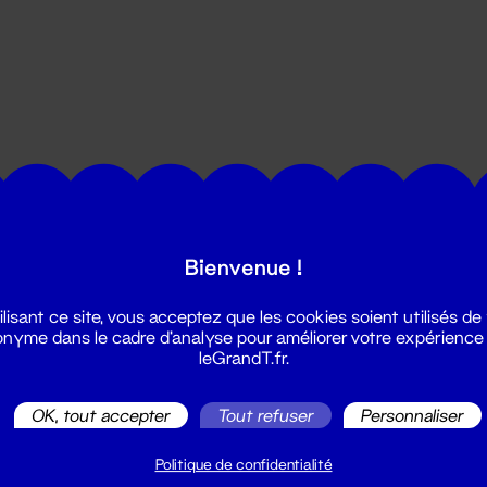
utes les actualités du Grand T :
Bienvenue !
ilisant ce site, vous acceptez que les cookies soient utilisés de
nyme dans le cadre d'analyse pour améliorer votre expérience
leGrandT.fr.
OK, tout accepter
Tout refuser
Personnaliser
illetterie
2 51 88 25 25
Politique de confidentialité
illetterie@leGrandT.fr