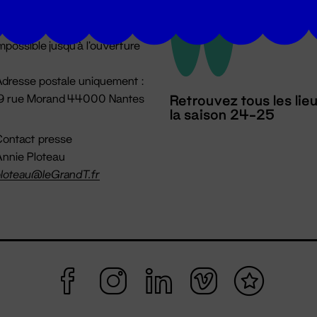
u lundi au vendredi 14h → 18h
 Accueil physique
mpossible jusqu'à l'ouverture
dresse postale uniquement :
19 rue Morand 44000 Nantes
Retrouvez tous les lie
la saison 24-25
ontact presse
nnie Ploteau
loteau@leGrandT.fr