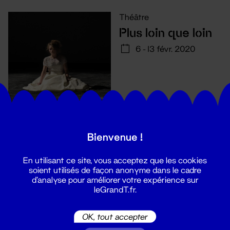
Théâtre
Plus loin que loin
6 - 13 févr. 2020
Bienvenue !
En utilisant ce site, vous acceptez que les cookies
soient utilisés de façon anonyme dans le cadre
d'analyse pour améliorer votre expérience sur
leGrandT.fr.
Suivez toutes les actualités du
OK, tout accepter
Grand T :