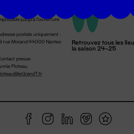
u lundi au vendredi 14h → 18h
 Accueil physique
mpossible jusqu'à l'ouverture
dresse postale uniquement :
19 rue Morand 44000 Nantes
Retrouvez tous les lie
la saison 24-25
ontact presse
nnie Ploteau
loteau@leGrandT.fr