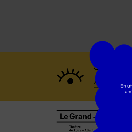
Suivez to
En ut
ano
B
0
b