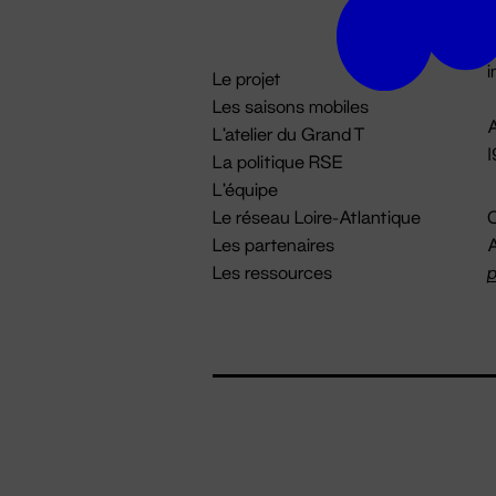
D

i
Le projet
Les saisons mobiles
A
L'atelier du Grand T
La politique RSE
L'équipe
Le réseau Loire-Atlantique
C
Les partenaires
A
Les ressources
p