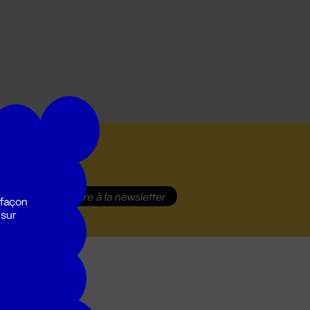
S'inscrire
à la newsletter
 façon
 sur