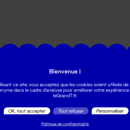
utes les actualités du Grand T :
Bienvenue !
ilisant ce site, vous acceptez que les cookies soient utilisés de
nyme dans le cadre d'analyse pour améliorer votre expérience
leGrandT.fr.
OK, tout accepter
Tout refuser
Personnaliser
illetterie
2 51 88 25 25
Politique de confidentialité
illetterie@leGrandT.fr