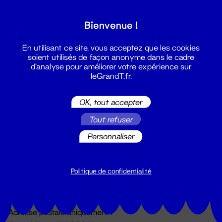
Grand T :
Bienvenue !
S'inscrire
En utilisant ce site, vous acceptez que les cookies
soient utilisés de façon anonyme dans le cadre
d'analyse pour améliorer votre expérience sur
leGrandT.fr.
OK, tout accepter
Tout refuser
Personnaliser
Billetterie
02 51 88 25 25
billetterie@leGrandT.fr
Politique de confidentialité
Du lundi au vendredi 14h → 18h
🚨 Accueil physique impossible jusqu'à l'ouverture
Adresse postale uniquement :