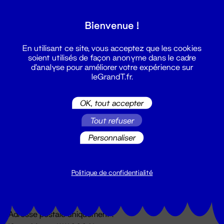
Grand T :
Bienvenue !
S'inscrire
En utilisant ce site, vous acceptez que les cookies
soient utilisés de façon anonyme dans le cadre
d'analyse pour améliorer votre expérience sur
leGrandT.fr.
OK, tout accepter
Tout refuser
Personnaliser
Billetterie
02 51 88 25 25
billetterie@leGrandT.fr
Politique de confidentialité
Du lundi au vendredi 14h → 18h
🚨 Accueil physique impossible jusqu'à l'ouverture
Adresse postale uniquement :