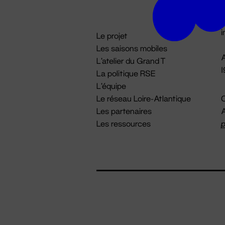
D

i
Le projet
Les saisons mobiles
A
L'atelier du Grand T
La politique RSE
L'équipe
Le réseau Loire-Atlantique
C
Les partenaires
A
Les ressources
p