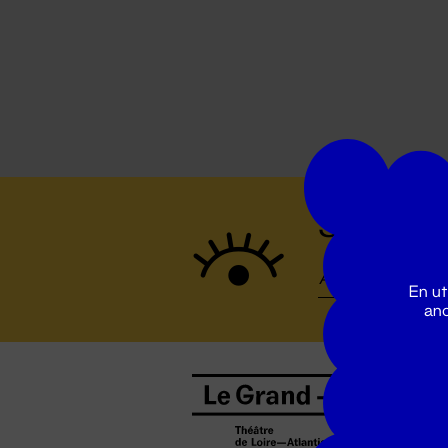
Suivez to
En ut
ano
B
0
b