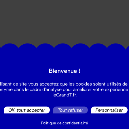
utes les actualités du Grand T :
Bienvenue !
ilisant ce site, vous acceptez que les cookies soient utilisés de
nyme dans le cadre d'analyse pour améliorer votre expérience
leGrandT.fr.
OK, tout accepter
Tout refuser
Personnaliser
illetterie
2 51 88 25 25
Politique de confidentialité
illetterie@leGrandT.fr