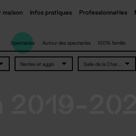
t maison
Infos pratiques
Professionnel·les
Spectacles
Autour des spectacles
100% famille
Nantes et agglo
Salle de la Charbonnière – Ancenis-Saint-Géréon
n 2019-20