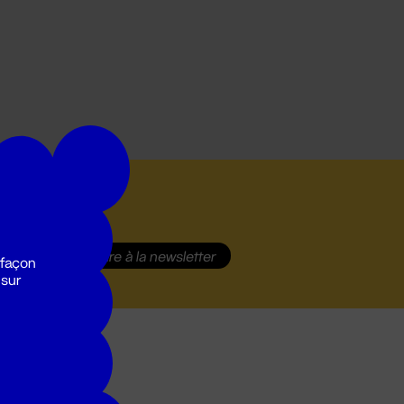
S'inscrire
à la newsletter
 façon
 sur