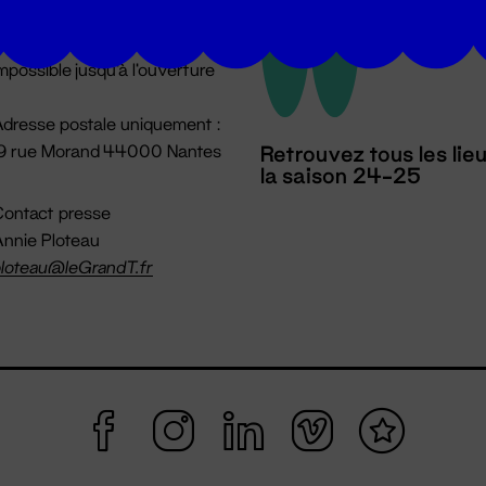
u lundi au vendredi 14h → 18h
 Accueil physique
mpossible jusqu'à l'ouverture
dresse postale uniquement :
19 rue Morand 44000 Nantes
Retrouvez tous les lie
la saison 24-25
ontact presse
nnie Ploteau
loteau@leGrandT.fr