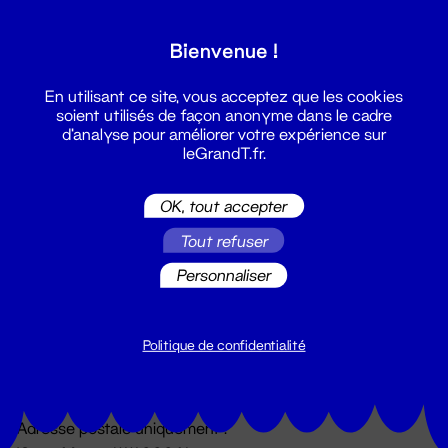
Grand T :
Bienvenue !
S'inscrire
En utilisant ce site, vous acceptez que les cookies
soient utilisés de façon anonyme dans le cadre
d'analyse pour améliorer votre expérience sur
leGrandT.fr.
OK, tout accepter
Tout refuser
Personnaliser
Billetterie
02 51 88 25 25
billetterie@leGrandT.fr
Politique de confidentialité
Du lundi au vendredi 14h → 18h
🚨 Accueil physique impossible jusqu'à l'ouverture
Adresse postale uniquement :