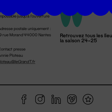
u lundi au vendredi 14h → 18h
 Accueil physique
mpossible jusqu'à l'ouverture
dresse postale uniquement :
19 rue Morand 44000 Nantes
Retrouvez tous les lie
la saison 24-25
ontact presse
nnie Ploteau
loteau@leGrandT.fr