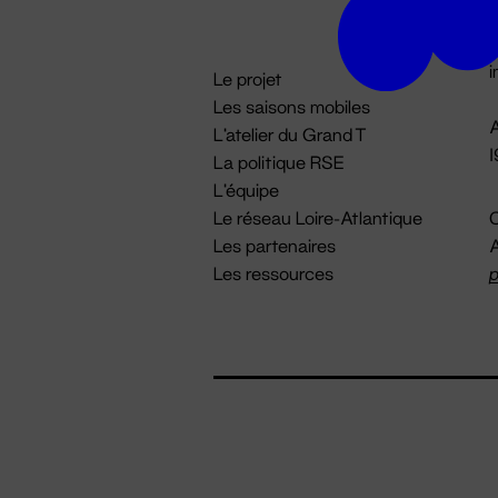
D

i
Le projet
Les saisons mobiles
A
L'atelier du Grand T
La politique RSE
L'équipe
Le réseau Loire-Atlantique
C
Les partenaires
A
Les ressources
p