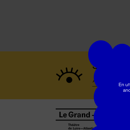
Suivez to
En ut
ano
B
0
b