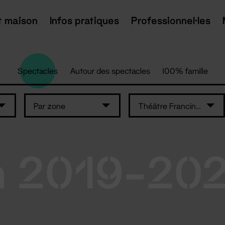
t maison
Infos pratiques
Professionnel·les
Spectacles
Autour des spectacles
100% famille
Par zone
Théâtre Francine Vasse
n 2019-20