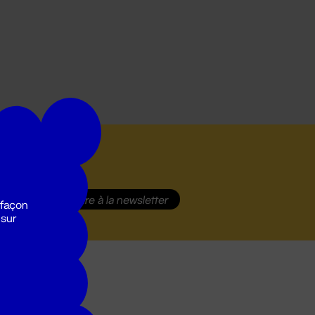
S'inscrire
à la newsletter
 façon
 sur