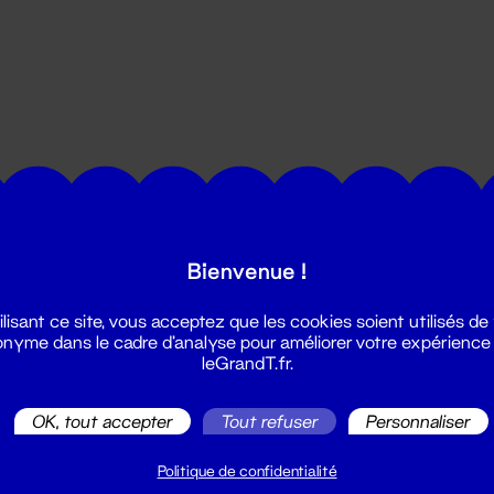
utes les actualités du Grand T :
Bienvenue !
ilisant ce site, vous acceptez que les cookies soient utilisés de
nyme dans le cadre d'analyse pour améliorer votre expérience
leGrandT.fr.
OK, tout accepter
Tout refuser
Personnaliser
illetterie
2 51 88 25 25
Politique de confidentialité
illetterie@leGrandT.fr