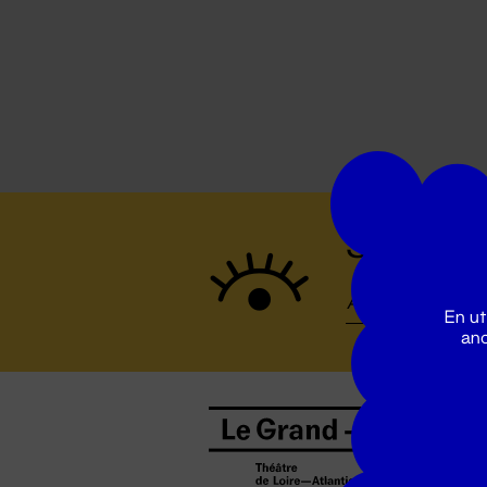
Suivez to
En ut
ano
B
0
b