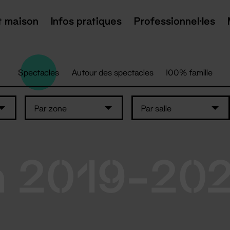
t maison
Infos pratiques
Professionnel·les
Spectacles
Autour des spectacles
100% famille
Par zone
Par salle
n 2019-20