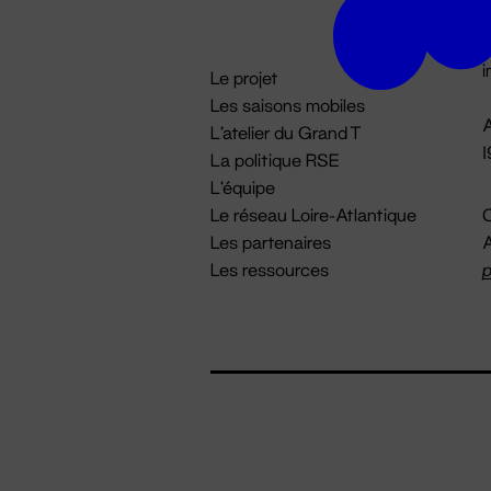
D

i
Le projet
Les saisons mobiles
A
L'atelier du Grand T
La politique RSE
L'équipe
Le réseau Loire-Atlantique
C
Les partenaires
A
Les ressources
p