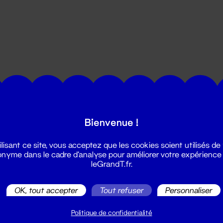
utes les actualités du Grand T :
Bienvenue !
ilisant ce site, vous acceptez que les cookies soient utilisés de
nyme dans le cadre d'analyse pour améliorer votre expérience
leGrandT.fr.
OK, tout accepter
Tout refuser
Personnaliser
illetterie
2 51 88 25 25
Politique de confidentialité
illetterie@leGrandT.fr