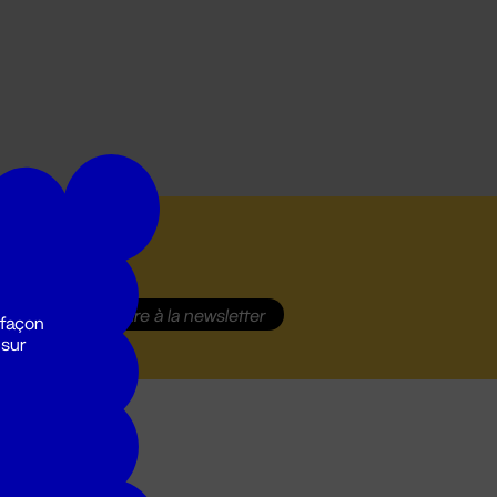
S'inscrire
à la newsletter
 façon
 sur