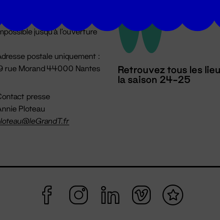
u lundi au vendredi 14h → 18h
 Accueil physique
mpossible jusqu'à l'ouverture
dresse postale uniquement :
19 rue Morand 44000 Nantes
Retrouvez tous les lie
la saison 24-25
ontact presse
nnie Ploteau
loteau@leGrandT.fr