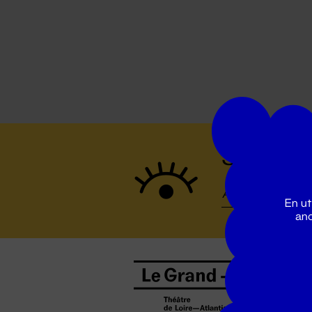
Suivez to
En ut
ano
B
0
b