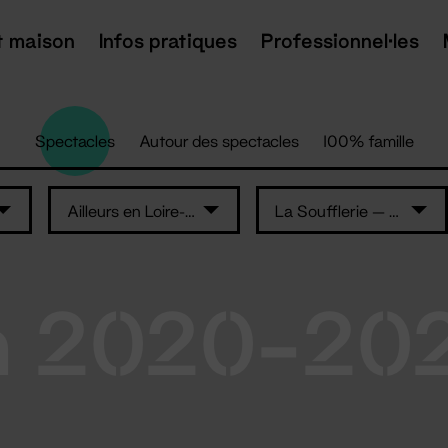
t maison
Infos pratiques
Professionnel·les
Spectacles
Autour des spectacles
100% famille
Ailleurs en Loire-Atlantique
La Soufflerie — L'Auditorium
n 2020-20