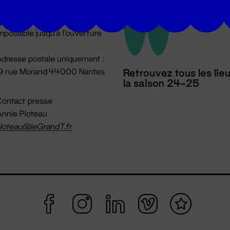
u lundi au vendredi 14h → 18h
 Accueil physique
mpossible jusqu'à l'ouverture
dresse postale uniquement :
19 rue Morand 44000 Nantes
Retrouvez tous les lie
la saison 24-25
ontact presse
nnie Ploteau
loteau@leGrandT.fr