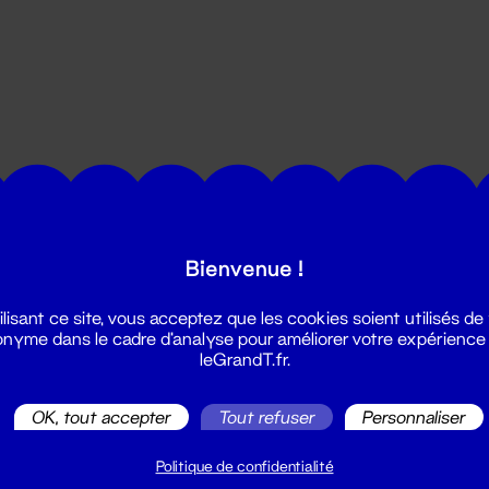
utes les actualités du Grand T :
Bienvenue !
ilisant ce site, vous acceptez que les cookies soient utilisés de
nyme dans le cadre d'analyse pour améliorer votre expérience
leGrandT.fr.
OK, tout accepter
Tout refuser
Personnaliser
illetterie
2 51 88 25 25
Politique de confidentialité
illetterie@leGrandT.fr