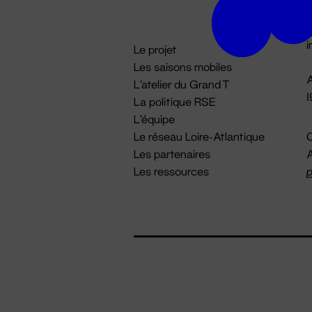
D

i
Le projet
Les saisons mobiles
A
L'atelier du Grand T
La politique RSE
L'équipe
Le réseau Loire-Atlantique
C
Les partenaires
A
Les ressources
p