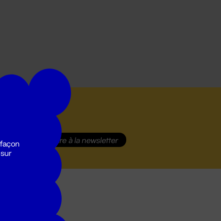
S'inscrire
à la newsletter
 façon
 sur