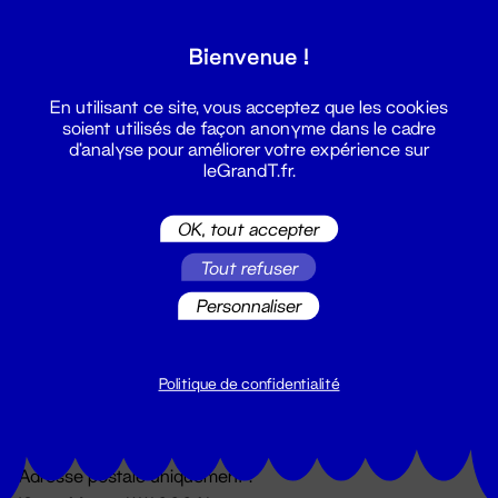
Grand T :
Bienvenue !
S'inscrire
En utilisant ce site, vous acceptez que les cookies
soient utilisés de façon anonyme dans le cadre
d'analyse pour améliorer votre expérience sur
leGrandT.fr.
OK, tout accepter
Tout refuser
Personnaliser
Billetterie
02 51 88 25 25
billetterie@leGrandT.fr
Politique de confidentialité
Du lundi au vendredi 14h → 18h
🚨 Accueil physique impossible jusqu'à l'ouverture
Adresse postale uniquement :