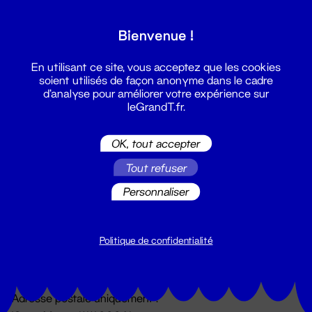
Grand T :
Bienvenue !
S'inscrire
En utilisant ce site, vous acceptez que les cookies
soient utilisés de façon anonyme dans le cadre
d'analyse pour améliorer votre expérience sur
leGrandT.fr.
OK, tout accepter
Tout refuser
Personnaliser
Billetterie
02 51 88 25 25
billetterie@leGrandT.fr
Politique de confidentialité
Du lundi au vendredi 14h → 18h
🚨 Accueil physique impossible jusqu'à l'ouverture
Adresse postale uniquement :