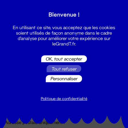
Grand T :
Bienvenue !
S'inscrire
En utilisant ce site, vous acceptez que les cookies
soient utilisés de façon anonyme dans le cadre
d'analyse pour améliorer votre expérience sur
leGrandT.fr.
OK, tout accepter
Tout refuser
Personnaliser
Billetterie
02 51 88 25 25
billetterie@leGrandT.fr
Politique de confidentialité
Du lundi au vendredi 14h → 18h
🚨 Accueil physique impossible jusqu'à l'ouverture
Adresse postale uniquement :