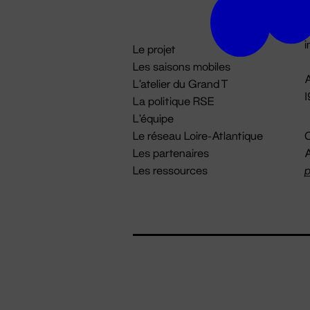
D

i
Le projet
Les saisons mobiles
A
L'atelier du Grand T
La politique RSE
L'équipe
Le réseau Loire-Atlantique
C
Les partenaires
A
Les ressources
p