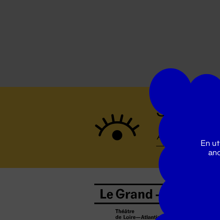
Suivez to
En ut
ano
B
0
b