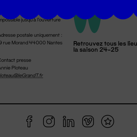
u lundi au vendredi 14h → 18h
 Accueil physique
mpossible jusqu'à l'ouverture
dresse postale uniquement :
19 rue Morand 44000 Nantes
Retrouvez tous les lie
la saison 24-25
ontact presse
nnie Ploteau
loteau@leGrandT.fr