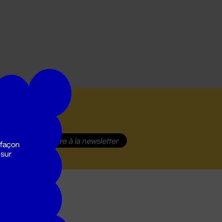
S'inscrire
à la newsletter
 façon
 sur