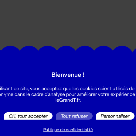
utes les actualités du Grand T :
Bienvenue !
ilisant ce site, vous acceptez que les cookies soient utilisés de
nyme dans le cadre d'analyse pour améliorer votre expérience
leGrandT.fr.
OK, tout accepter
Tout refuser
Personnaliser
illetterie
2 51 88 25 25
Politique de confidentialité
illetterie@leGrandT.fr