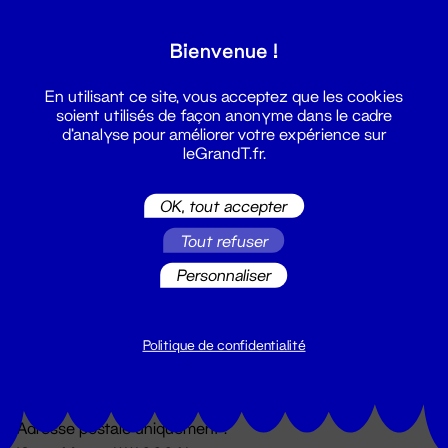
Grand T :
Bienvenue !
S'inscrire
En utilisant ce site, vous acceptez que les cookies
soient utilisés de façon anonyme dans le cadre
d'analyse pour améliorer votre expérience sur
leGrandT.fr.
OK, tout accepter
Tout refuser
Personnaliser
Billetterie
02 51 88 25 25
billetterie@leGrandT.fr
Politique de confidentialité
Du lundi au vendredi 14h → 18h
🚨 Accueil physique impossible jusqu'à l'ouverture
Adresse postale uniquement :