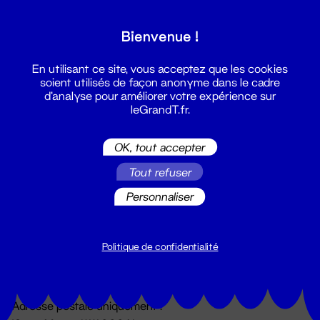
Grand T :
Bienvenue !
S'inscrire
En utilisant ce site, vous acceptez que les cookies
soient utilisés de façon anonyme dans le cadre
d'analyse pour améliorer votre expérience sur
leGrandT.fr.
OK, tout accepter
Tout refuser
Personnaliser
Billetterie
02 51 88 25 25
billetterie@leGrandT.fr
Politique de confidentialité
Du lundi au vendredi 14h → 18h
🚨 Accueil physique impossible jusqu'à l'ouverture
Adresse postale uniquement :