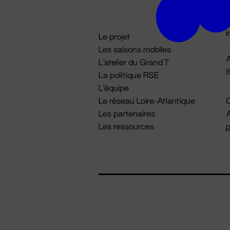
D

i
Le projet
Les saisons mobiles
A
L'atelier du Grand T
La politique RSE
L'équipe
Le réseau Loire-Atlantique
C
Les partenaires
A
Les ressources
p