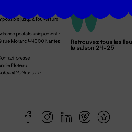
u lundi au vendredi 14h → 18h
 Accueil physique
mpossible jusqu'à l'ouverture
dresse postale uniquement :
19 rue Morand 44000 Nantes
Retrouvez tous les lie
la saison 24-25
ontact presse
nnie Ploteau
loteau@leGrandT.fr