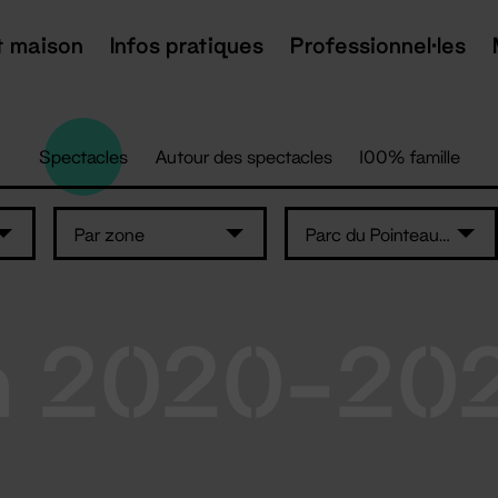
t maison
Infos pratiques
Professionnel·les
Spectacles
Autour des spectacles
100% famille
Par zone
Parc du Pointeau - Saint-Brévin-les-Pins
n 2020-20