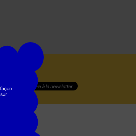
S'inscrire
à la newsletter
 façon
 sur