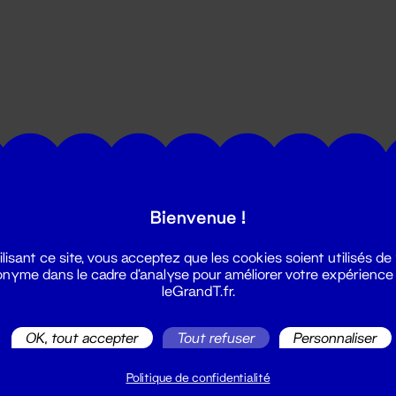
utes les actualités du Grand T :
Bienvenue !
ilisant ce site, vous acceptez que les cookies soient utilisés de
nyme dans le cadre d'analyse pour améliorer votre expérience
leGrandT.fr.
OK, tout accepter
Tout refuser
Personnaliser
illetterie
2 51 88 25 25
Politique de confidentialité
illetterie@leGrandT.fr