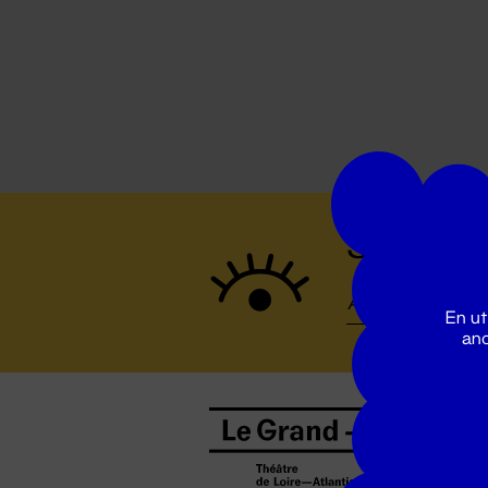
Suivez to
En ut
ano
B
0
b