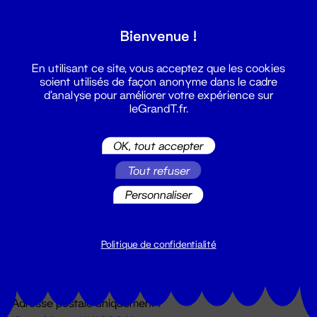
Grand T :
Bienvenue !
S'inscrire
En utilisant ce site, vous acceptez que les cookies
soient utilisés de façon anonyme dans le cadre
d'analyse pour améliorer votre expérience sur
leGrandT.fr.
OK, tout accepter
Tout refuser
Personnaliser
Billetterie
02 51 88 25 25
billetterie@leGrandT.fr
Politique de confidentialité
Du lundi au vendredi 14h → 18h
🚨 Accueil physique impossible jusqu'à l'ouverture
Adresse postale uniquement :