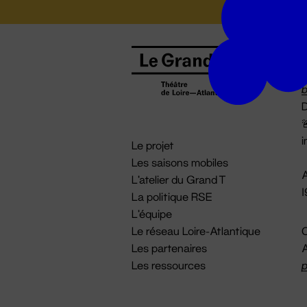
B
0
b
D

i
Le projet
Les saisons mobiles
A
L'atelier du Grand T
La politique RSE
L'équipe
Le réseau Loire-Atlantique
C
Les partenaires
A
Les ressources
p