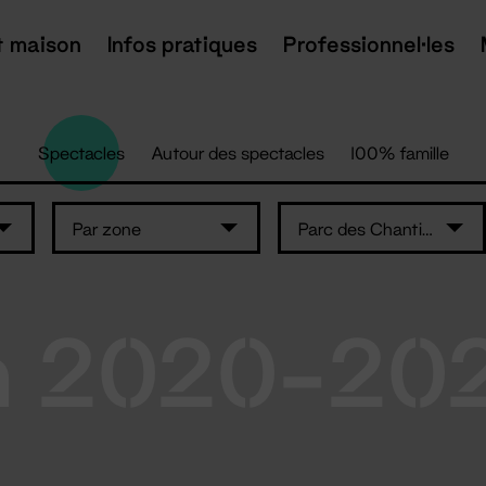
t maison
Infos pratiques
Professionnel·les
Spectacles
Autour des spectacles
100% famille
Par zone
Parc des Chantiers — Île de Nantes
n 2020-20