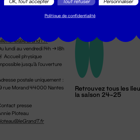
OK, tout accepter
Tout refuser
Personnaliser
Politique de confidentialité
illetterie
2 51 88 25 25
illetterie@leGrandT.fr
u lundi au vendredi 14h → 18h
 Accueil physique
mpossible jusqu'à l'ouverture
dresse postale uniquement :
19 rue Morand 44000 Nantes
Retrouvez tous les lie
la saison 24-25
ontact presse
nnie Ploteau
loteau@leGrandT.fr