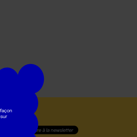
 façon
 sur
S'inscrire
à la newsletter