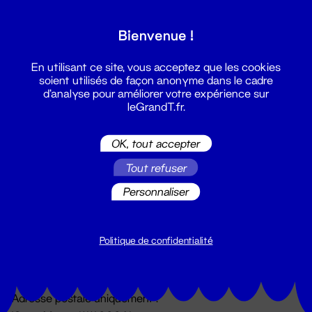
Grand T :
Bienvenue !
S'inscrire
En utilisant ce site, vous acceptez que les cookies
soient utilisés de façon anonyme dans le cadre
d'analyse pour améliorer votre expérience sur
leGrandT.fr.
OK, tout accepter
Tout refuser
Personnaliser
Billetterie
02 51 88 25 25
billetterie@leGrandT.fr
Politique de confidentialité
Du lundi au vendredi 14h → 18h
🚨 Accueil physique impossible jusqu'à l'ouverture
Adresse postale uniquement :