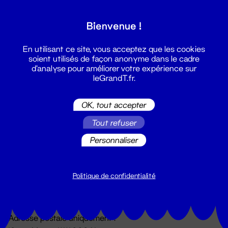
Grand T :
Bienvenue !
S'inscrire
En utilisant ce site, vous acceptez que les cookies
soient utilisés de façon anonyme dans le cadre
d'analyse pour améliorer votre expérience sur
leGrandT.fr.
OK, tout accepter
Tout refuser
Personnaliser
Billetterie
02 51 88 25 25
billetterie@leGrandT.fr
Politique de confidentialité
Du lundi au vendredi 14h → 18h
🚨 Accueil physique impossible jusqu'à l'ouverture
Adresse postale uniquement :