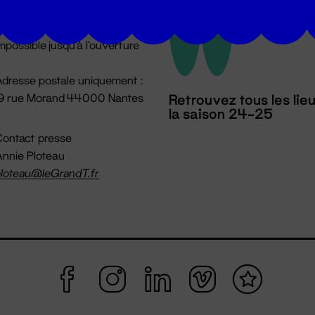
u lundi au vendredi 14h → 18h
 Accueil physique
mpossible jusqu'à l'ouverture
dresse postale uniquement :
19 rue Morand 44000 Nantes
Retrouvez tous les lie
la saison 24-25
ontact presse
nnie Ploteau
loteau@leGrandT.fr