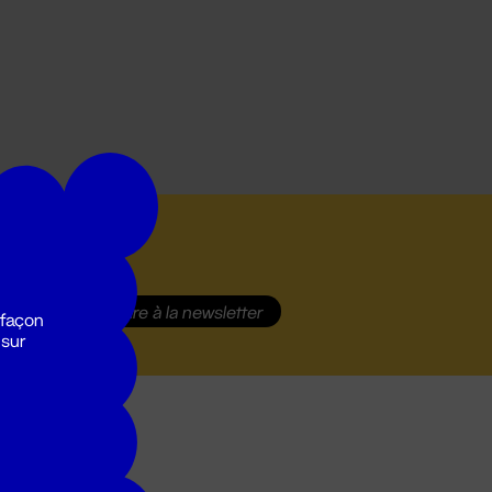
S'inscrire
à la newsletter
 façon
 sur