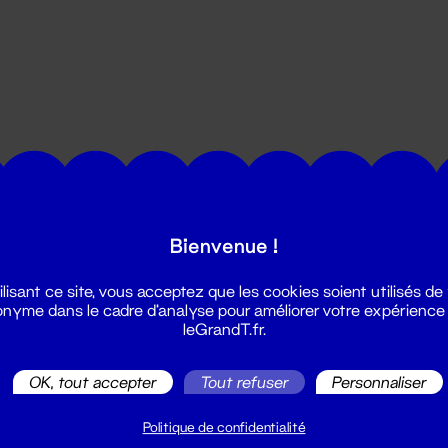
utes les actualités du Grand T :
Bienvenue !
ilisant ce site, vous acceptez que les cookies soient utilisés de
nyme dans le cadre d'analyse pour améliorer votre expérience
leGrandT.fr.
OK, tout accepter
Tout refuser
Personnaliser
illetterie
2 51 88 25 25
Politique de confidentialité
illetterie@leGrandT.fr