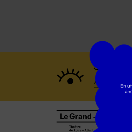
Suivez to
En ut
ano
B
0
b