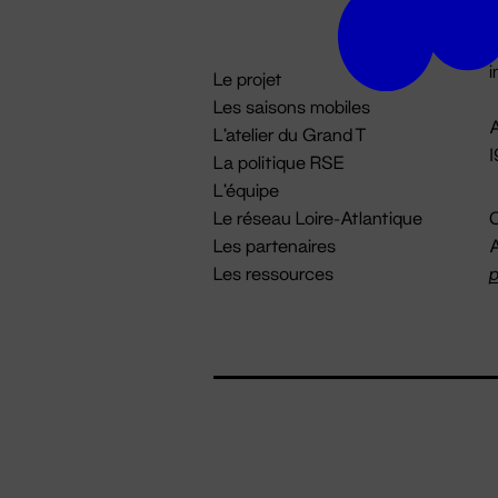
D

i
Le projet
Les saisons mobiles
A
L'atelier du Grand T
La politique RSE
L'équipe
Le réseau Loire-Atlantique
C
Les partenaires
A
Les ressources
p