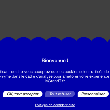
utes les actualités du Grand T :
Bienvenue !
ilisant ce site, vous acceptez que les cookies soient utilisés de
nyme dans le cadre d'analyse pour améliorer votre expérience
leGrandT.fr.
OK, tout accepter
Tout refuser
Personnaliser
illetterie
2 51 88 25 25
Politique de confidentialité
illetterie@leGrandT.fr