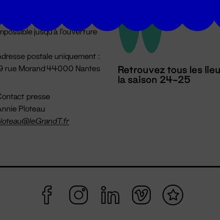
u lundi au vendredi 14h → 18h
 Accueil physique
mpossible jusqu'à l'ouverture
dresse postale uniquement :
19 rue Morand 44000 Nantes
Retrouvez tous les lie
la saison 24-25
ontact presse
nnie Ploteau
loteau@leGrandT.fr