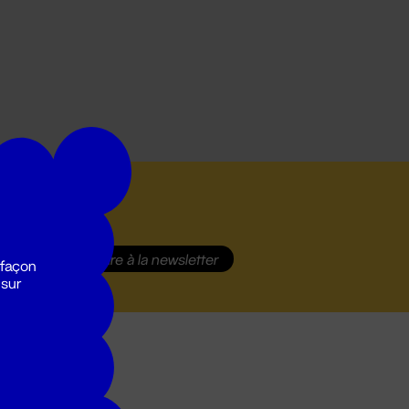
S'inscrire
à la newsletter
 façon
 sur