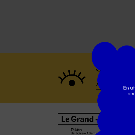
Suivez to
En ut
ano
B
0
b