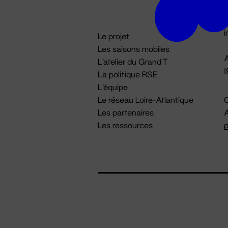
D

i
Le projet
Les saisons mobiles
A
L'atelier du Grand T
La politique RSE
L'équipe
Le réseau Loire-Atlantique
C
Les partenaires
A
Les ressources
p