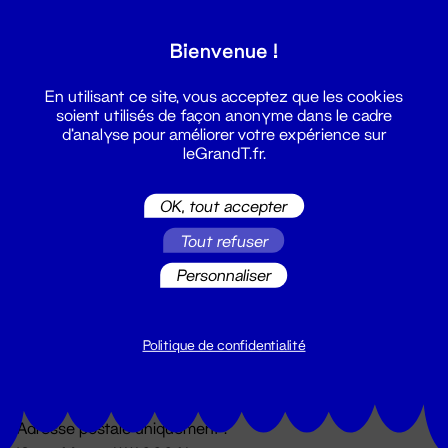
Grand T :
Bienvenue !
S'inscrire
En utilisant ce site, vous acceptez que les cookies
soient utilisés de façon anonyme dans le cadre
d'analyse pour améliorer votre expérience sur
leGrandT.fr.
OK, tout accepter
Tout refuser
Personnaliser
Billetterie
02 51 88 25 25
billetterie@leGrandT.fr
Politique de confidentialité
Du lundi au vendredi 14h → 18h
🚨 Accueil physique impossible jusqu'à l'ouverture
Adresse postale uniquement :