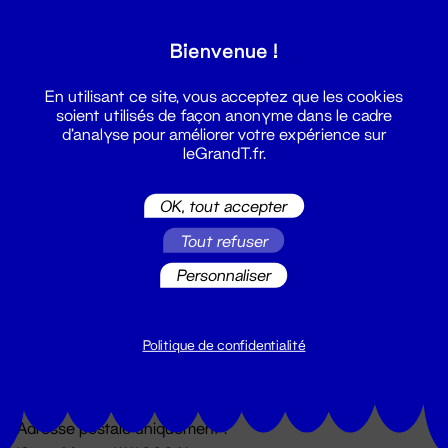
Grand T :
Bienvenue !
S'inscrire
En utilisant ce site, vous acceptez que les cookies
soient utilisés de façon anonyme dans le cadre
d'analyse pour améliorer votre expérience sur
leGrandT.fr.
OK, tout accepter
Tout refuser
Personnaliser
Billetterie
02 51 88 25 25
billetterie@leGrandT.fr
Politique de confidentialité
Du lundi au vendredi 14h → 18h
🚨 Accueil physique impossible jusqu'à l'ouverture
Adresse postale uniquement :