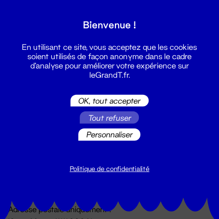
Grand T :
Bienvenue !
S'inscrire
En utilisant ce site, vous acceptez que les cookies
soient utilisés de façon anonyme dans le cadre
d'analyse pour améliorer votre expérience sur
leGrandT.fr.
OK, tout accepter
Tout refuser
Personnaliser
Billetterie
02 51 88 25 25
billetterie@leGrandT.fr
Politique de confidentialité
Du lundi au vendredi 14h → 18h
🚨 Accueil physique impossible jusqu'à l'ouverture
Adresse postale uniquement :