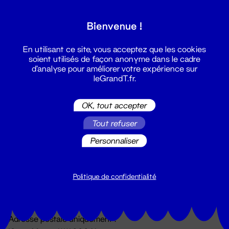
Grand T :
Bienvenue !
S'inscrire
En utilisant ce site, vous acceptez que les cookies
soient utilisés de façon anonyme dans le cadre
d'analyse pour améliorer votre expérience sur
leGrandT.fr.
OK, tout accepter
Tout refuser
Personnaliser
Billetterie
02 51 88 25 25
billetterie@leGrandT.fr
Politique de confidentialité
Du lundi au vendredi 14h → 18h
🚨 Accueil physique impossible jusqu'à l'ouverture
Adresse postale uniquement :