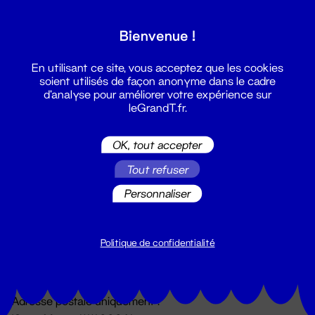
Grand T :
Bienvenue !
S'inscrire
En utilisant ce site, vous acceptez que les cookies
soient utilisés de façon anonyme dans le cadre
d'analyse pour améliorer votre expérience sur
leGrandT.fr.
OK, tout accepter
Tout refuser
Personnaliser
Billetterie
02 51 88 25 25
billetterie@leGrandT.fr
Politique de confidentialité
Du lundi au vendredi 14h → 18h
🚨 Accueil physique impossible jusqu'à l'ouverture
Adresse postale uniquement :