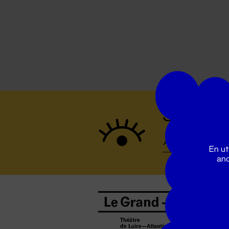
Suivez to
En ut
ano
B
0
b