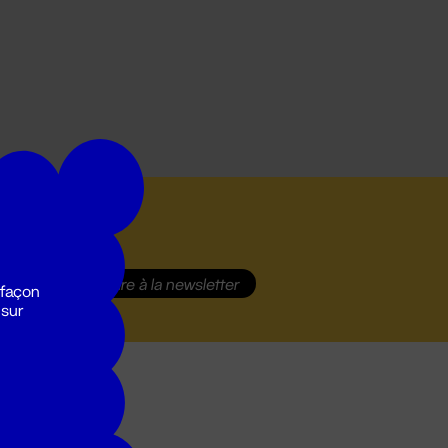
S'inscrire
à la newsletter
 façon
 sur