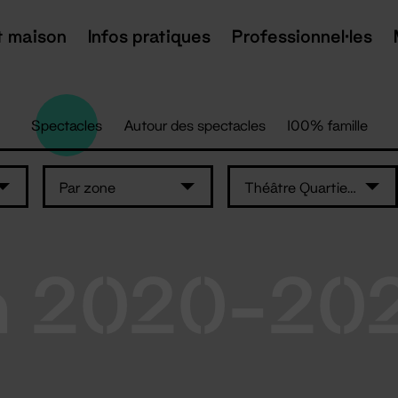
t maison
Infos pratiques
Professionnel·les
Spectacles
Autour des spectacles
100% famille
Par zone
Théâtre Quartier Libre
n 2020-20