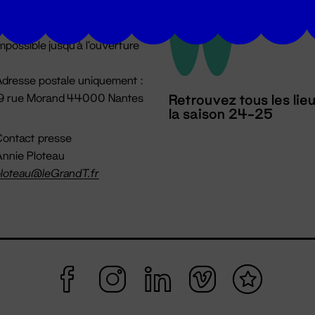
u lundi au vendredi 14h → 18h
 Accueil physique
mpossible jusqu'à l'ouverture
dresse postale uniquement :
19 rue Morand 44000 Nantes
Retrouvez tous les lie
la saison 24-25
ontact presse
nnie Ploteau
loteau@leGrandT.fr