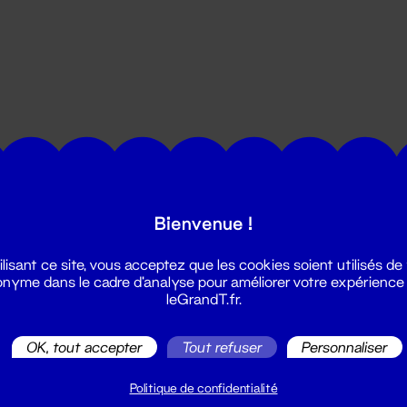
utes les actualités du Grand T :
Bienvenue !
ilisant ce site, vous acceptez que les cookies soient utilisés de
nyme dans le cadre d'analyse pour améliorer votre expérience
leGrandT.fr.
OK, tout accepter
Tout refuser
Personnaliser
illetterie
2 51 88 25 25
Politique de confidentialité
illetterie@leGrandT.fr