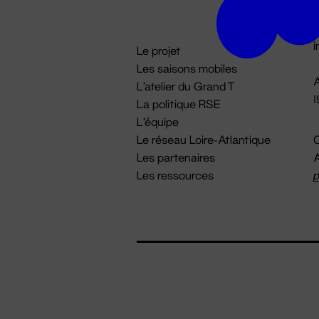
D

i
Le projet
Les saisons mobiles
A
L'atelier du Grand T
La politique RSE
L'équipe
Le réseau Loire-Atlantique
C
Les partenaires
A
Les ressources
p