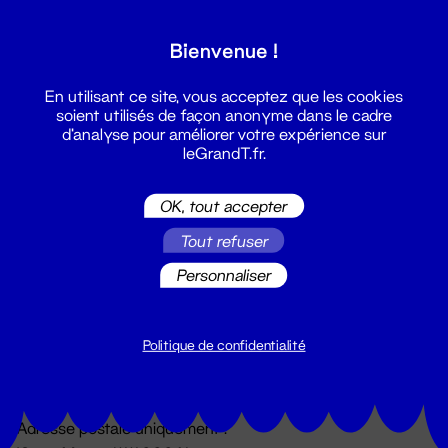
Grand T :
Bienvenue !
S'inscrire
En utilisant ce site, vous acceptez que les cookies
soient utilisés de façon anonyme dans le cadre
d'analyse pour améliorer votre expérience sur
leGrandT.fr.
OK, tout accepter
Tout refuser
Personnaliser
Billetterie
02 51 88 25 25
billetterie@leGrandT.fr
Politique de confidentialité
Du lundi au vendredi 14h → 18h
🚨 Accueil physique impossible jusqu'à l'ouverture
Adresse postale uniquement :