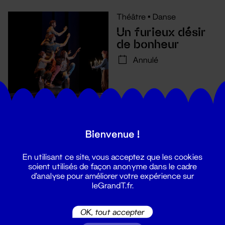
Théâtre
•
Danse
Un furieux désir
de bonheur
Annulé
Bienvenue !
En utilisant ce site, vous acceptez que les cookies
soient utilisés de façon anonyme dans le cadre
d'analyse pour améliorer votre expérience sur
leGrandT.fr.
Suivez toutes les actualités du
OK, tout accepter
Grand T :