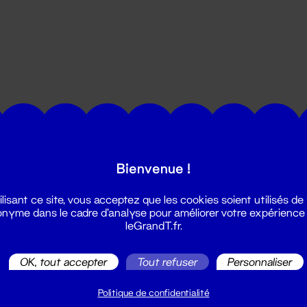
utes les actualités du Grand T :
Bienvenue !
ilisant ce site, vous acceptez que les cookies soient utilisés de
nyme dans le cadre d'analyse pour améliorer votre expérience
leGrandT.fr.
OK, tout accepter
Tout refuser
Personnaliser
illetterie
2 51 88 25 25
Politique de confidentialité
illetterie@leGrandT.fr