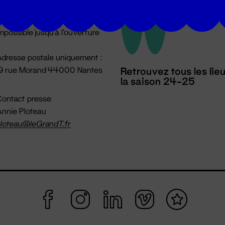
u lundi au vendredi 14h → 18h
 Accueil physique
mpossible jusqu'à l'ouverture
dresse postale uniquement :
19 rue Morand 44000 Nantes
Retrouvez tous les lie
la saison 24-25
ontact presse
nnie Ploteau
loteau@leGrandT.fr