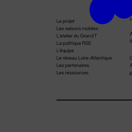
D

i
Le projet
Les saisons mobiles
A
L'atelier du Grand T
La politique RSE
L'équipe
Le réseau Loire-Atlantique
C
Les partenaires
A
Les ressources
p