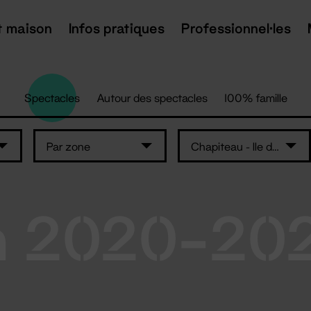
t maison
Infos pratiques
Professionnel·les
Spectacles
Autour des spectacles
100% famille
Par zone
Chapiteau - Ile de Nantes
n 2020-20