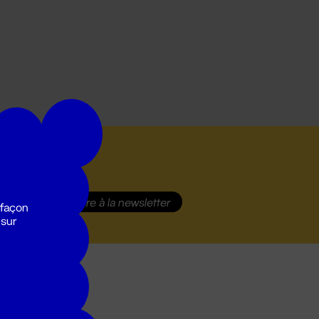
S'inscrire
à la newsletter
 façon
 sur