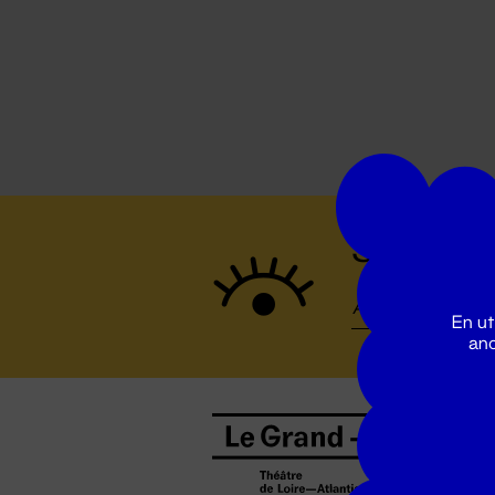
Suivez to
En ut
ano
B
0
b