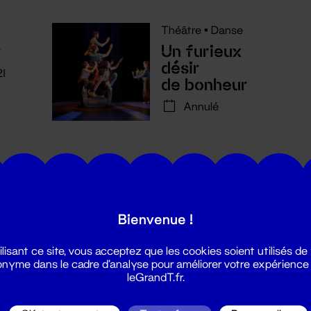
Théâtre
•
Danse
r
Un furieux
désir
21
de bonheur
Annulé
Bienvenue !
utes les actualités du Grand T :
ilisant ce site, vous acceptez que les cookies soient utilisés de
nyme dans le cadre d'analyse pour améliorer votre expérience
leGrandT.fr.