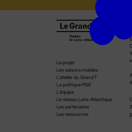
B
0
b
D

i
Le projet
Les saisons mobiles
A
L'atelier du Grand T
La politique RSE
L'équipe
Le réseau Loire-Atlantique
C
Les partenaires
A
Les ressources
p