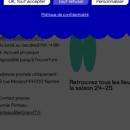
OK, tout accepter
Tout refuser
Personnaliser
Politique de confidentialité
illetterie
2 51 88 25 25
illetterie@leGrandT.fr
u lundi au vendredi 14h → 18h
 Accueil physique
mpossible jusqu'à l'ouverture
dresse postale uniquement :
19 rue Morand 44000 Nantes
Retrouvez tous les lie
la saison 24-25
ontact presse
nnie Ploteau
loteau@leGrandT.fr