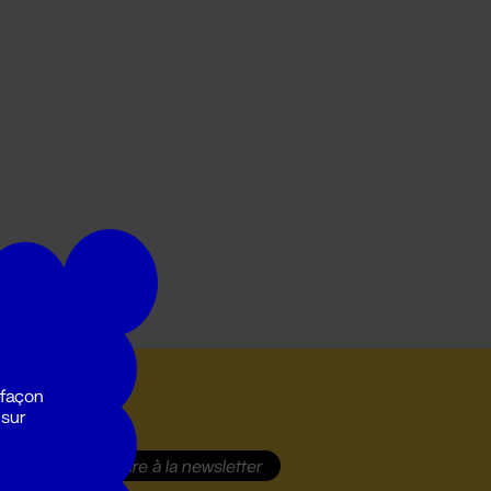
 façon
 sur
S'inscrire
à la newsletter