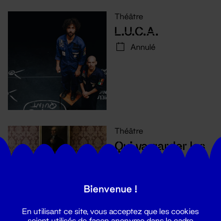
Théâtre
L.U.C.A.
Annulé
Théâtre
Qui va garder les
enfants ?
3 - 19 déc. 2020
Bienvenue !
En utilisant ce site, vous acceptez que les cookies
soient utilisés de façon anonyme dans le cadre