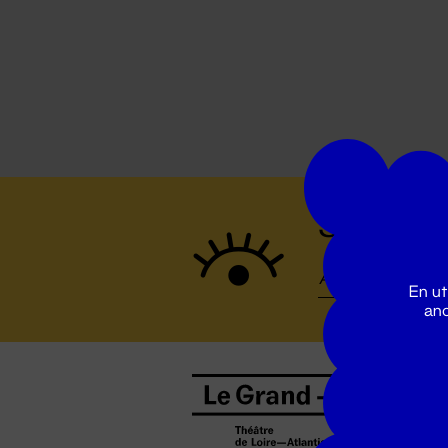
Suivez to
En ut
ano
B
0
b