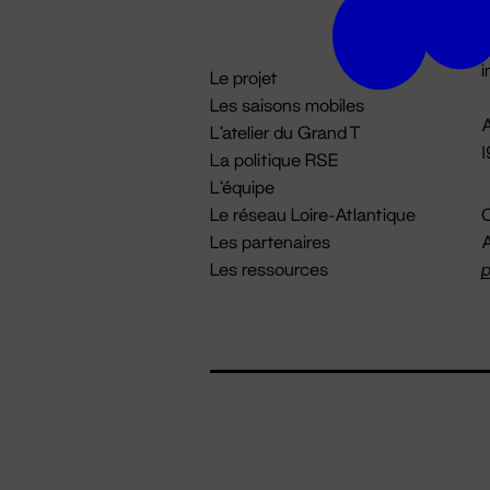
D

i
Le projet
Les saisons mobiles
A
L'atelier du Grand T
La politique RSE
L'équipe
Le réseau Loire-Atlantique
C
Les partenaires
A
Les ressources
p