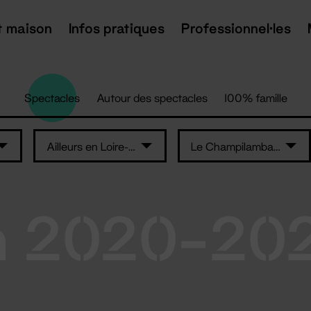
t maison
Infos pratiques
Professionnel·les
Spectacles
Autour des spectacles
100% famille
Ailleurs en Loire-Atlantique
Le Champilambart
n 2020-20