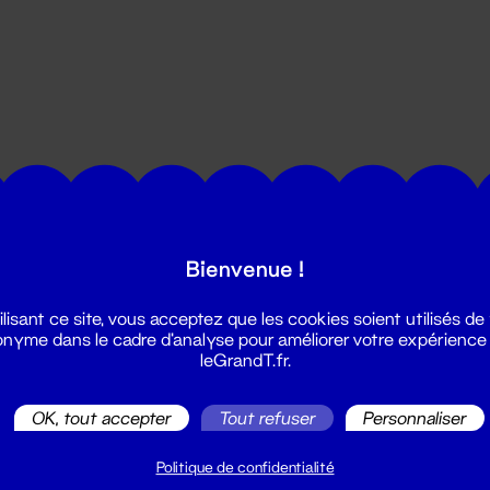
utes les actualités du Grand T :
Bienvenue !
ilisant ce site, vous acceptez que les cookies soient utilisés de
nyme dans le cadre d'analyse pour améliorer votre expérience
leGrandT.fr.
OK, tout accepter
Tout refuser
Personnaliser
illetterie
2 51 88 25 25
Politique de confidentialité
illetterie@leGrandT.fr