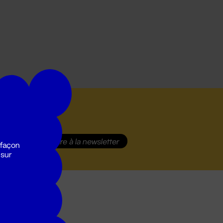
S'inscrire
à la newsletter
 façon
 sur