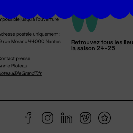
u lundi au vendredi 14h → 18h
 Accueil physique
mpossible jusqu'à l'ouverture
dresse postale uniquement :
19 rue Morand 44000 Nantes
Retrouvez tous les lie
la saison 24-25
ontact presse
nnie Ploteau
loteau@leGrandT.fr