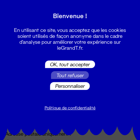
Grand T :
Bienvenue !
S'inscrire
En utilisant ce site, vous acceptez que les cookies
soient utilisés de façon anonyme dans le cadre
d'analyse pour améliorer votre expérience sur
leGrandT.fr.
OK, tout accepter
Tout refuser
Personnaliser
Billetterie
02 51 88 25 25
billetterie@leGrandT.fr
Politique de confidentialité
Du lundi au vendredi 14h → 18h
🚨 Accueil physique impossible jusqu'à l'ouverture
Adresse postale uniquement :