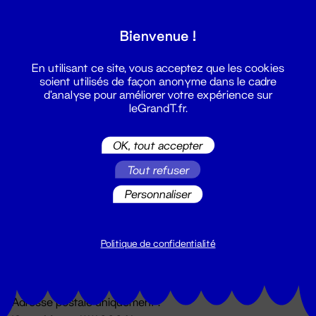
Grand T :
Bienvenue !
S'inscrire
En utilisant ce site, vous acceptez que les cookies
soient utilisés de façon anonyme dans le cadre
d'analyse pour améliorer votre expérience sur
leGrandT.fr.
OK, tout accepter
Tout refuser
Personnaliser
Billetterie
02 51 88 25 25
billetterie@leGrandT.fr
Politique de confidentialité
Du lundi au vendredi 14h → 18h
🚨 Accueil physique impossible jusqu'à l'ouverture
Adresse postale uniquement :