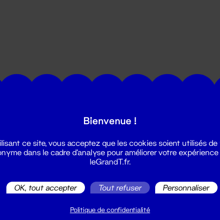
utes les actualités du Grand T :
Bienvenue !
ilisant ce site, vous acceptez que les cookies soient utilisés de
nyme dans le cadre d'analyse pour améliorer votre expérience
leGrandT.fr.
OK, tout accepter
Tout refuser
Personnaliser
illetterie
2 51 88 25 25
Politique de confidentialité
illetterie@leGrandT.fr