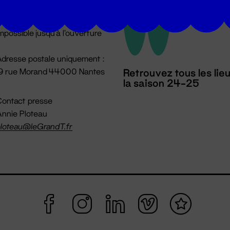
u lundi au vendredi 14h → 18h
 Accueil physique
mpossible jusqu'à l'ouverture
dresse postale uniquement :
19 rue Morand 44000 Nantes
Retrouvez tous les lie
la saison 24-25
ontact presse
nnie Ploteau
loteau@leGrandT.fr