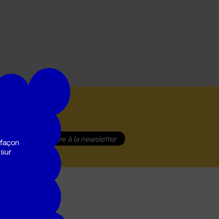
S'inscrire
à la newsletter
 façon
 sur