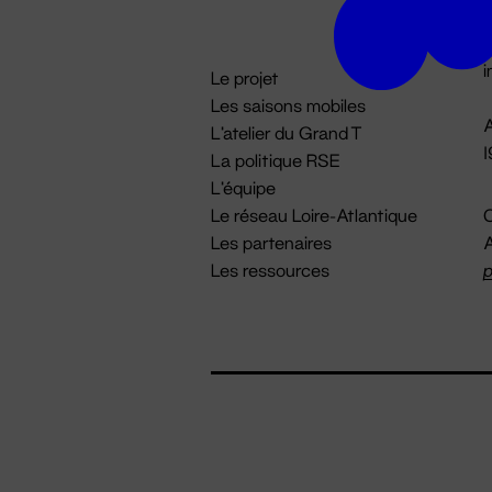
D

i
Le projet
Les saisons mobiles
A
L'atelier du Grand T
La politique RSE
L'équipe
Le réseau Loire-Atlantique
C
Les partenaires
A
Les ressources
p