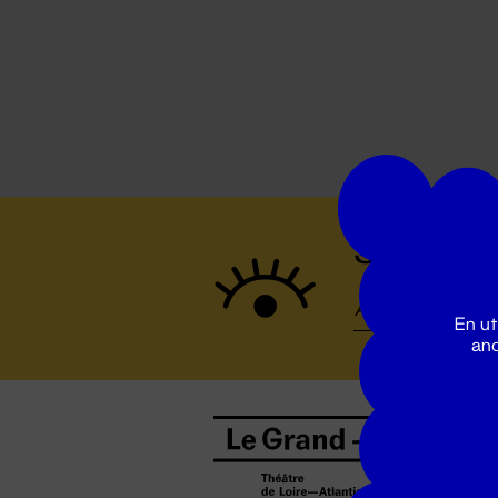
Suivez to
En ut
ano
B
0
b