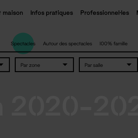
t maison
Infos pratiques
Professionnel·les
Spectacles
Autour des spectacles
100% famille
Par zone
Par salle
n 2020-20