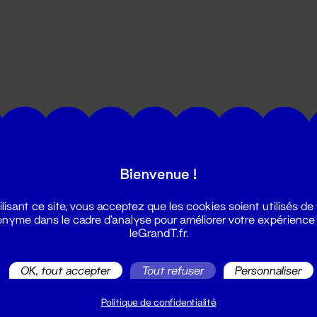
utes les actualités du Grand T :
Bienvenue !
ilisant ce site, vous acceptez que les cookies soient utilisés de
nyme dans le cadre d'analyse pour améliorer votre expérience
leGrandT.fr.
OK, tout accepter
Tout refuser
Personnaliser
illetterie
2 51 88 25 25
Politique de confidentialité
illetterie@leGrandT.fr