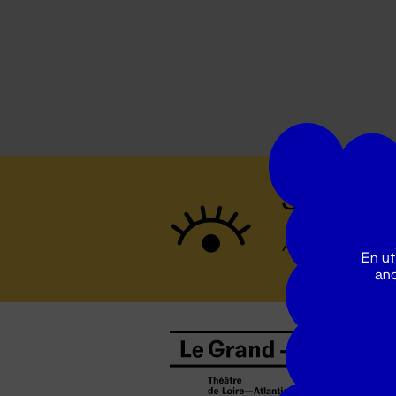
Suivez to
En ut
ano
B
0
b