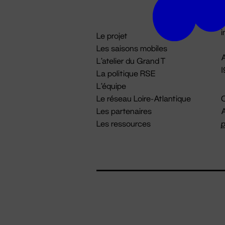
D

i
Le projet
Les saisons mobiles
A
L'atelier du Grand T
La politique RSE
L'équipe
Le réseau Loire-Atlantique
C
Les partenaires
A
Les ressources
p