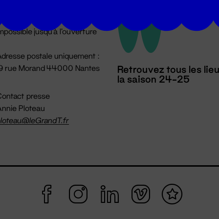
u lundi au vendredi 14h → 18h
 Accueil physique
mpossible jusqu'à l'ouverture
dresse postale uniquement :
19 rue Morand 44000 Nantes
Retrouvez tous les lie
la saison 24-25
ontact presse
nnie Ploteau
loteau@leGrandT.fr