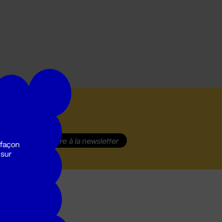
S'inscrire
à la newsletter
 façon
 sur