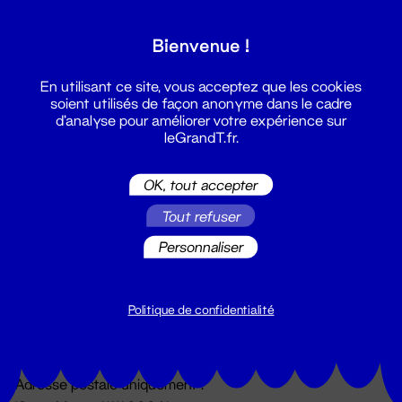
Grand T :
Bienvenue !
S'inscrire
En utilisant ce site, vous acceptez que les cookies
soient utilisés de façon anonyme dans le cadre
d'analyse pour améliorer votre expérience sur
leGrandT.fr.
OK, tout accepter
Tout refuser
Personnaliser
Billetterie
02 51 88 25 25
billetterie@leGrandT.fr
Politique de confidentialité
Du lundi au vendredi 14h → 18h
🚨 Accueil physique impossible jusqu'à l'ouverture
Adresse postale uniquement :