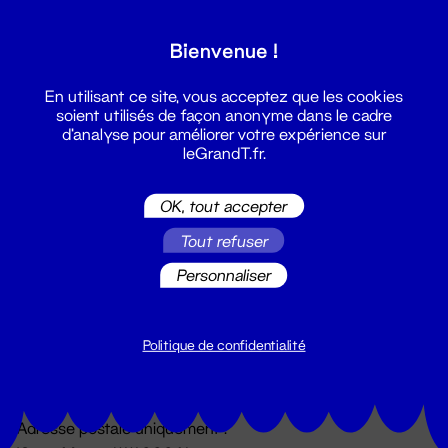
Grand T :
Bienvenue !
S'inscrire
En utilisant ce site, vous acceptez que les cookies
soient utilisés de façon anonyme dans le cadre
d'analyse pour améliorer votre expérience sur
leGrandT.fr.
OK, tout accepter
Tout refuser
Personnaliser
Billetterie
02 51 88 25 25
billetterie@leGrandT.fr
Politique de confidentialité
Du lundi au vendredi 14h → 18h
🚨 Accueil physique impossible jusqu'à l'ouverture
Adresse postale uniquement :